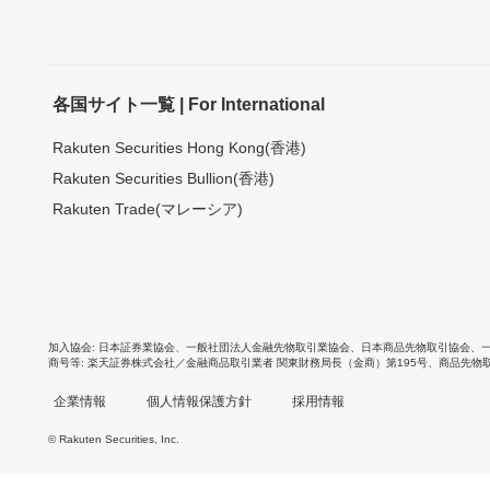
各国サイト一覧 | For International
Rakuten Securities Hong Kong(香港)
Rakuten Securities Bullion(香港)
Rakuten Trade(マレーシア)
加入協会
日本証券業協会
、
一般社団法人金融先物取引業協会
、
日本商品先物取引協会
、
商号等
楽天証券株式会社／金融商品取引業者 関東財務局長（金商）第195号、商品先物
企業情報
個人情報保護方針
採用情報
© Rakuten Securities, Inc.