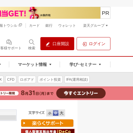
PR
報トウシル
カード
銀行
ウォレット
楽天グループ
口座開設
ログイン
お客様サポート
検索
マーケット情報
学び･セミナー
X
CFD
ロボアド
ポイント投資
IFA(運用相談)