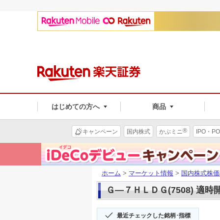
はじめての方へ
商品
®
キャンペーン
国内株式
かぶミニ
IPO・PO
ホーム
>
マーケット情報
>
国内株式株価
Ｇ―７ＨＬＤＧ(7508) 適時
最近チェックした銘柄･指標