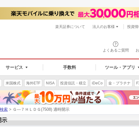
楽天証券について
法人のお客様
投資情
よくあるご質問
サービス
手数料
ツール・アプリ
米国株式
海外ETF
NISA
投資信託・積立
iDeCo
金・プラチナ
F
検索
> Ｇ―７ＨＬＤＧ(7508) 適時開示
開示