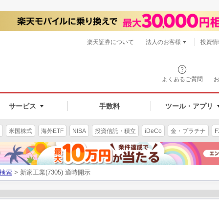
楽天証券について
法人のお客様
投資情
よくあるご質問
サービス
手数料
ツール・アプリ
米国株式
海外ETF
NISA
投資信託・積立
iDeCo
金・プラチナ
F
検索
> 新家工業(7305) 適時開示