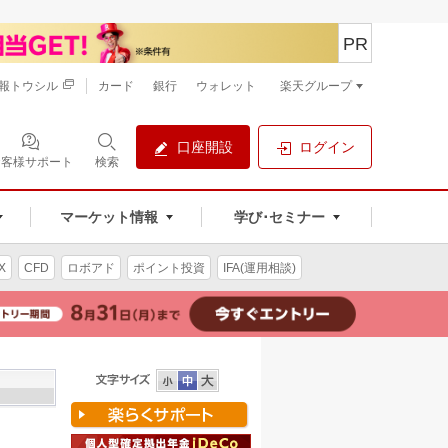
PR
報トウシル
カード
銀行
ウォレット
楽天グループ
口座開設
ログイン
お客様サポート
検索
マーケット情報
学び･セミナー
X
CFD
ロボアド
ポイント投資
IFA(運用相談)