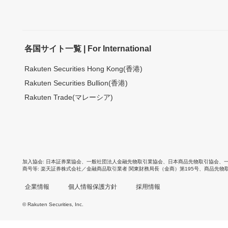
各国サイト一覧 | For International
Rakuten Securities Hong Kong(香港)
Rakuten Securities Bullion(香港)
Rakuten Trade(マレーシア)
加入協会
日本証券業協会
、
一般社団法人金融先物取引業協会
、
日本商品先物取引協会
、
商号等
楽天証券株式会社／金融商品取引業者 関東財務局長（金商）第195号、商品先物
企業情報
個人情報保護方針
採用情報
© Rakuten Securities, Inc.