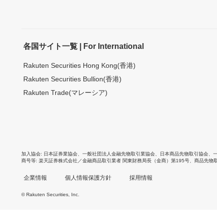
各国サイト一覧 | For International
Rakuten Securities Hong Kong(香港)
Rakuten Securities Bullion(香港)
Rakuten Trade(マレーシア)
加入協会
日本証券業協会
、
一般社団法人金融先物取引業協会
、
日本商品先物取引協会
、
商号等
楽天証券株式会社／金融商品取引業者 関東財務局長（金商）第195号、商品先物
企業情報
個人情報保護方針
採用情報
© Rakuten Securities, Inc.