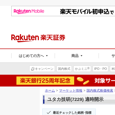
はじめての方へ
商品
®
キャンペーン
国内株式
かぶミニ
IPO・PO
米
ホーム
>
マーケット情報
>
国内株式株価検索
ユタカ技研(7229) 適時開示
最近チェックした銘柄･指標