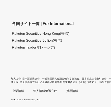
各国サイト一覧 | For International
Rakuten Securities Hong Kong(香港)
Rakuten Securities Bullion(香港)
Rakuten Trade(マレーシア)
加入協会
日本証券業協会
、
一般社団法人金融先物取引業協会
、
日本商品先物取引協会
、
商号等
楽天証券株式会社／金融商品取引業者 関東財務局長（金商）第195号、商品先物
企業情報
個人情報保護方針
採用情報
© Rakuten Securities, Inc.