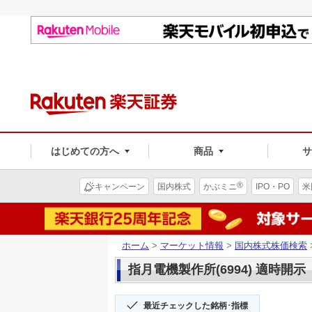
はじめての方へ
商品
®
キャンペーン
国内株式
かぶミニ
IPO・PO
米
ホーム
>
マーケット情報
>
国内株式株価検索
指月電機製作所(6994) 適時開示
最近チェックした銘柄･指標