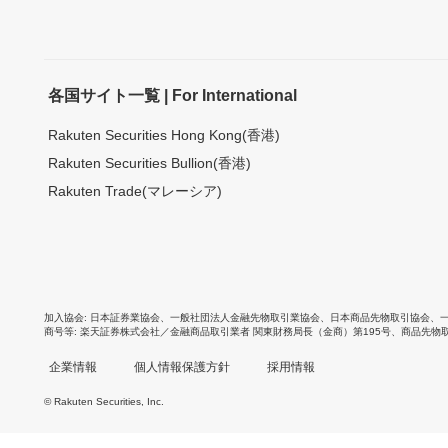
各国サイト一覧 | For International
Rakuten Securities Hong Kong(香港)
Rakuten Securities Bullion(香港)
Rakuten Trade(マレーシア)
加入協会
日本証券業協会
、
一般社団法人金融先物取引業協会
、
日本商品先物取引協会
、
商号等
楽天証券株式会社／金融商品取引業者 関東財務局長（金商）第195号、商品先物
企業情報
個人情報保護方針
採用情報
© Rakuten Securities, Inc.