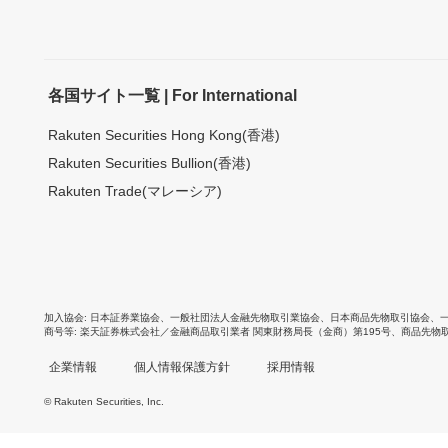
各国サイト一覧 | For International
Rakuten Securities Hong Kong(香港)
Rakuten Securities Bullion(香港)
Rakuten Trade(マレーシア)
加入協会
日本証券業協会
、
一般社団法人金融先物取引業協会
、
日本商品先物取引協会
、
商号等
楽天証券株式会社／金融商品取引業者 関東財務局長（金商）第195号、商品先物
企業情報
個人情報保護方針
採用情報
© Rakuten Securities, Inc.