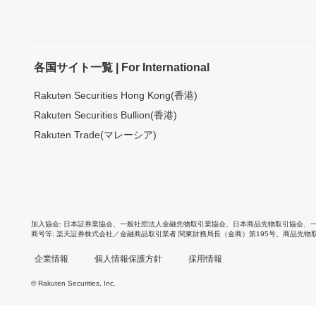
各国サイト一覧 | For International
Rakuten Securities Hong Kong(香港)
Rakuten Securities Bullion(香港)
Rakuten Trade(マレーシア)
加入協会
日本証券業協会
、
一般社団法人金融先物取引業協会
、
日本商品先物取引協会
、
商号等
楽天証券株式会社／金融商品取引業者 関東財務局長（金商）第195号、商品先物
企業情報
個人情報保護方針
採用情報
© Rakuten Securities, Inc.