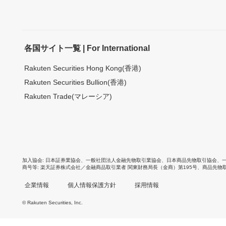
各国サイト一覧 | For International
Rakuten Securities Hong Kong(香港)
Rakuten Securities Bullion(香港)
Rakuten Trade(マレーシア)
加入協会
日本証券業協会
、
一般社団法人金融先物取引業協会
、
日本商品先物取引協会
、
商号等
楽天証券株式会社／金融商品取引業者 関東財務局長（金商）第195号、商品先物
企業情報
個人情報保護方針
採用情報
© Rakuten Securities, Inc.