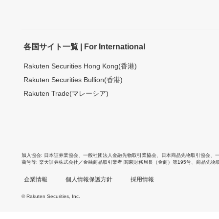
各国サイト一覧 | For International
Rakuten Securities Hong Kong(香港)
Rakuten Securities Bullion(香港)
Rakuten Trade(マレーシア)
加入協会
日本証券業協会
、
一般社団法人金融先物取引業協会
、
日本商品先物取引協会
、
商号等
楽天証券株式会社／金融商品取引業者 関東財務局長（金商）第195号、商品先物
企業情報
個人情報保護方針
採用情報
© Rakuten Securities, Inc.