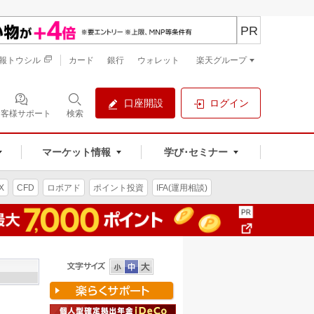
PR
報トウシル
カード
銀行
ウォレット
楽天グループ
口座開設
ログイン
お客様サポート
検索
マーケット情報
学び･セミナー
X
CFD
ロボアド
ポイント投資
IFA(運用相談)