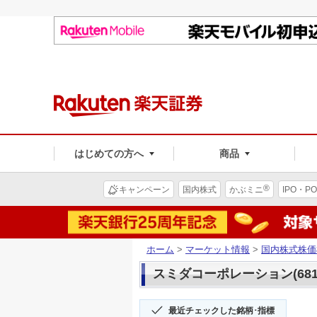
はじめての方へ
商品
®
キャンペーン
国内株式
かぶミニ
IPO・PO
ホーム
>
マーケット情報
>
国内株式株価
スミダコーポレーション(681
最近チェックした銘柄･指標