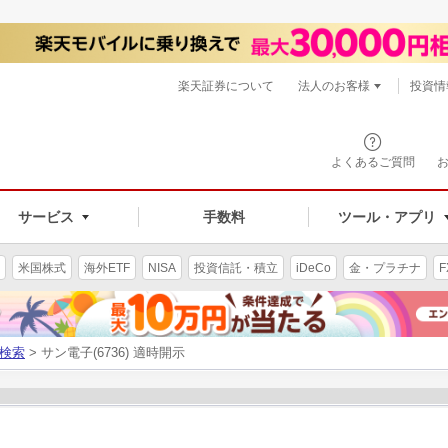
楽天証券について
法人のお客様
投資情
よくあるご質問
サービス
手数料
ツール・アプリ
米国株式
海外ETF
NISA
投資信託・積立
iDeCo
金・プラチナ
F
検索
> サン電子(6736) 適時開示