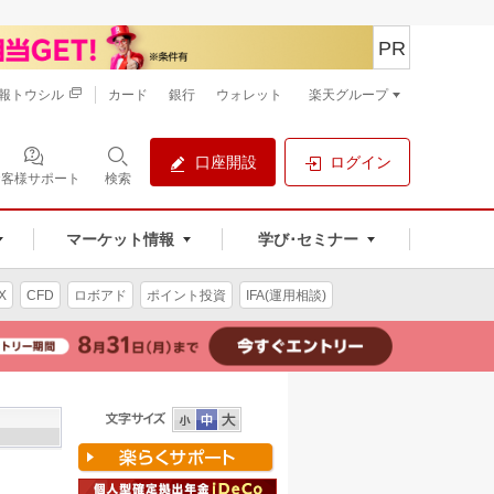
PR
報トウシル
カード
銀行
ウォレット
楽天グループ
口座開設
ログイン
お客様サポート
検索
マーケット情報
学び･セミナー
X
CFD
ロボアド
ポイント投資
IFA(運用相談)