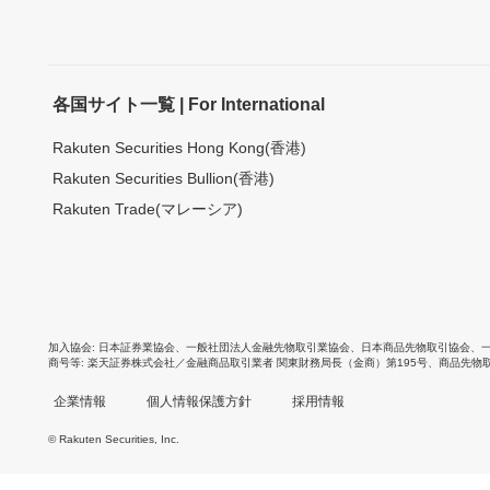
各国サイト一覧 | For International
Rakuten Securities Hong Kong(香港)
Rakuten Securities Bullion(香港)
Rakuten Trade(マレーシア)
加入協会
日本証券業協会
、
一般社団法人金融先物取引業協会
、
日本商品先物取引協会
、
商号等
楽天証券株式会社／金融商品取引業者 関東財務局長（金商）第195号、商品先物
企業情報
個人情報保護方針
採用情報
© Rakuten Securities, Inc.