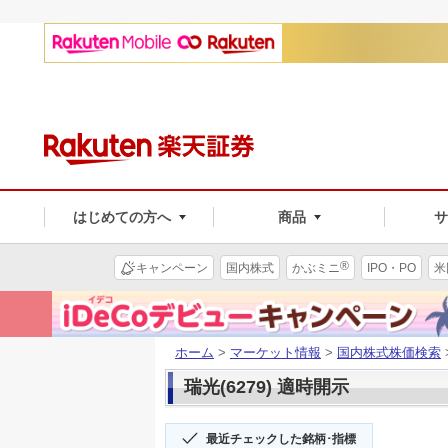
はじめての方へ
商品
®
キャンペーン
国内株式
かぶミニ
IPO・PO
米
ホーム
>
マーケット情報
>
国内株式株価検索
瑞光(6279) 適時開示
最近チェックした銘柄･指標