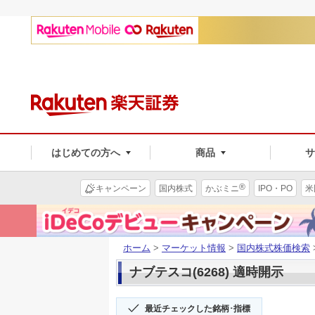
はじめての方へ
商品
®
キャンペーン
国内株式
かぶミニ
IPO・PO
米
ホーム
>
マーケット情報
>
国内株式株価検索
ナブテスコ(6268) 適時開示
最近チェックした銘柄･指標