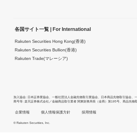
各国サイト一覧 | For International
Rakuten Securities Hong Kong(香港)
Rakuten Securities Bullion(香港)
Rakuten Trade(マレーシア)
加入協会
日本証券業協会
、
一般社団法人金融先物取引業協会
、
日本商品先物取引協会
、
商号等
楽天証券株式会社／金融商品取引業者 関東財務局長（金商）第195号、商品先物
企業情報
個人情報保護方針
採用情報
© Rakuten Securities, Inc.