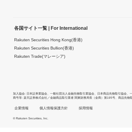
各国サイト一覧 | For International
Rakuten Securities Hong Kong(香港)
Rakuten Securities Bullion(香港)
Rakuten Trade(マレーシア)
加入協会
日本証券業協会
、
一般社団法人金融先物取引業協会
、
日本商品先物取引協会
、
商号等
楽天証券株式会社／金融商品取引業者 関東財務局長（金商）第195号、商品先物
企業情報
個人情報保護方針
採用情報
© Rakuten Securities, Inc.