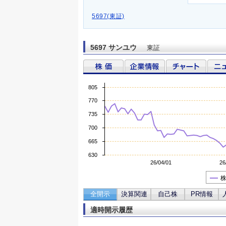
5697(東証)
5697 サンユウ
東証