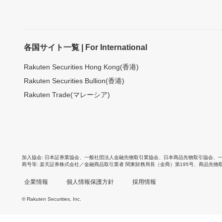
各国サイト一覧 | For International
Rakuten Securities Hong Kong(香港)
Rakuten Securities Bullion(香港)
Rakuten Trade(マレーシア)
加入協会
日本証券業協会
、
一般社団法人金融先物取引業協会
、
日本商品先物取引協会
、
商号等
楽天証券株式会社／金融商品取引業者 関東財務局長（金商）第195号、商品先物
企業情報
個人情報保護方針
採用情報
© Rakuten Securities, Inc.