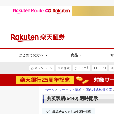
はじめての方へ
商品
®
キャンペーン
国内株式
かぶミニ
IPO・PO
米
ホーム
>
マーケット情報
>
国内株式株価検索
共英製鋼(5440) 適時開示
最近チェックした銘柄･指標