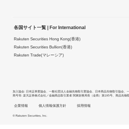
各国サイト一覧 | For International
Rakuten Securities Hong Kong(香港)
Rakuten Securities Bullion(香港)
Rakuten Trade(マレーシア)
加入協会
日本証券業協会
、
一般社団法人金融先物取引業協会
、
日本商品先物取引協会
、
商号等
楽天証券株式会社／金融商品取引業者 関東財務局長（金商）第195号、商品先物
企業情報
個人情報保護方針
採用情報
© Rakuten Securities, Inc.