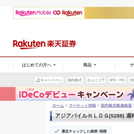
はじめての方へ
商品
®
キャンペーン
国内株式
かぶミニ
IPO・PO
米
ホーム
>
マーケット情報
>
国内株式株価検索
アジアパイルＨＬＤＧ(5288) 
最近チェックした銘柄･指標