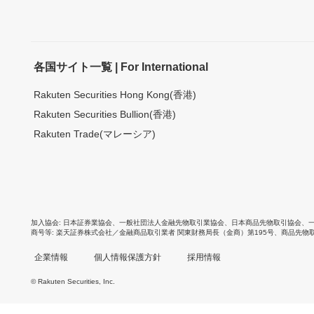
各国サイト一覧 | For International
Rakuten Securities Hong Kong(香港)
Rakuten Securities Bullion(香港)
Rakuten Trade(マレーシア)
加入協会
日本証券業協会
、
一般社団法人金融先物取引業協会
、
日本商品先物取引協会
、
商号等
楽天証券株式会社／金融商品取引業者 関東財務局長（金商）第195号、商品先物
企業情報
個人情報保護方針
採用情報
© Rakuten Securities, Inc.