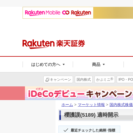
はじめての方へ
商品
®
キャンペーン
国内株式
かぶミニ
IPO・PO
ホーム
>
マーケット情報
>
国内株式株価
櫻護謨(5189) 適時開示
最近チェックした銘柄･指標