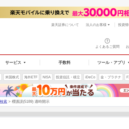
楽天証券について
法人のお客様
投資情
よくあるご質問
サービス
手数料
ツール・アプリ
米国株式
海外ETF
NISA
投資信託・積立
iDeCo
金・プラチナ
F
検索
> 櫻護謨(5189) 適時開示