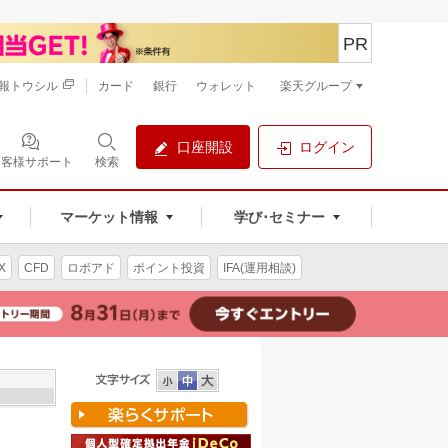
PR
報トウシル
カード
銀行
ウォレット
楽天グループ
口座開設
ログイン
お客様サポート
検索
マーケット情報
学び･セミナー
X
CFD
ロボアド
ポイント投資
IFA(運用相談)