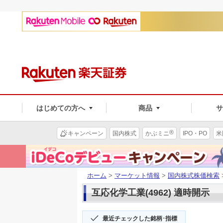
はじめての方へ
商品
®
キャンペーン
国内株式
かぶミニ
IPO・PO
米
ホーム
>
マーケット情報
>
国内株式株価検索
互応化学工業(4962) 適時開示
最近チェックした銘柄･指標