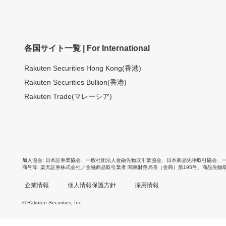
各国サイト一覧 | For International
Rakuten Securities Hong Kong(香港)
Rakuten Securities Bullion(香港)
Rakuten Trade(マレーシア)
加入協会
日本証券業協会
、
一般社団法人金融先物取引業協会
、
日本商品先物取引協会
、
商号等
楽天証券株式会社／金融商品取引業者 関東財務局長（金商）第195号、商品先物
企業情報
個人情報保護方針
採用情報
© Rakuten Securities, Inc.