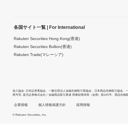
各国サイト一覧 | For International
Rakuten Securities Hong Kong(香港)
Rakuten Securities Bullion(香港)
Rakuten Trade(マレーシア)
加入協会
日本証券業協会
、
一般社団法人金融先物取引業協会
、
日本商品先物取引協会
、
商号等
楽天証券株式会社／金融商品取引業者 関東財務局長（金商）第195号、商品先物
企業情報
個人情報保護方針
採用情報
© Rakuten Securities, Inc.