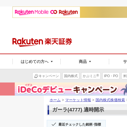
はじめての方へ
商品
®
キャンペーン
国内株式
かぶミニ
IPO・PO
米
ホーム
>
マーケット情報
>
国内株式株価検索
ガーラ(4777) 適時開示
最近チェックした銘柄･指標