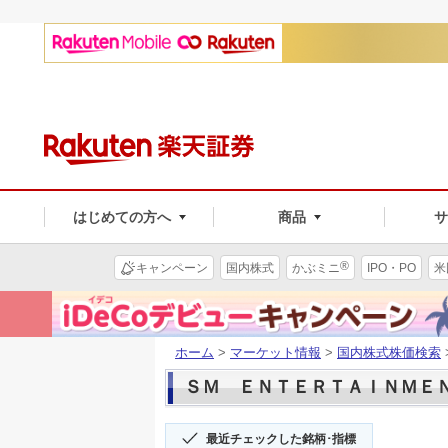
はじめての方へ
商品
®
キャンペーン
国内株式
かぶミニ
IPO・PO
米
ホーム
>
マーケット情報
>
国内株式株価検索
ＳＭ ＥＮＴＥＲＴＡＩＮＭＥＮ(4
最近チェックした銘柄･指標