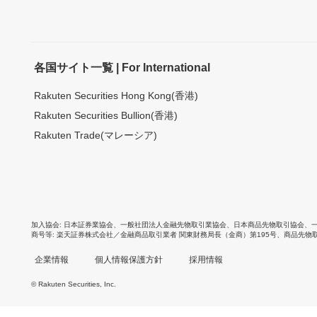
各国サイト一覧 | For International
Rakuten Securities Hong Kong(香港)
Rakuten Securities Bullion(香港)
Rakuten Trade(マレーシア)
加入協会
日本証券業協会
、
一般社団法人金融先物取引業協会
、
日本商品先物取引協会
、
商号等
楽天証券株式会社／金融商品取引業者 関東財務局長（金商）第195号、商品先物
企業情報
個人情報保護方針
採用情報
© Rakuten Securities, Inc.