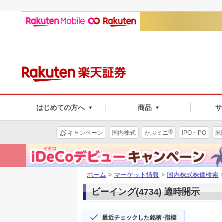
はじめての方へ
商品
®
キャンペーン
国内株式
かぶミニ
IPO・PO
米
ホーム
>
マーケット情報
>
国内株式株価検索
ビーイング(4734) 適時開示
最近チェックした銘柄･指標