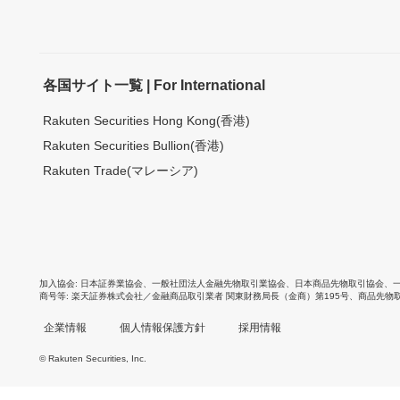
各国サイト一覧 | For International
Rakuten Securities Hong Kong(香港)
Rakuten Securities Bullion(香港)
Rakuten Trade(マレーシア)
加入協会
日本証券業協会
、
一般社団法人金融先物取引業協会
、
日本商品先物取引協会
、
商号等
楽天証券株式会社／金融商品取引業者 関東財務局長（金商）第195号、商品先物
企業情報
個人情報保護方針
採用情報
© Rakuten Securities, Inc.