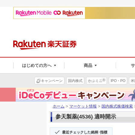
はじめての方へ
商品
®
キャンペーン
国内株式
かぶミニ
IPO・PO
米
ホーム
>
マーケット情報
>
国内株式株価検索
参天製薬(4536) 適時開示
最近チェックした銘柄･指標