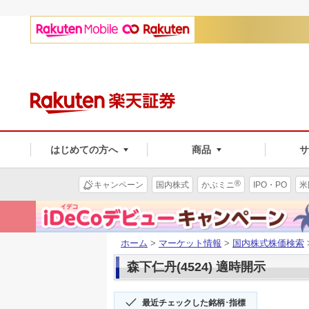
はじめての方へ
商品
®
キャンペーン
国内株式
かぶミニ
IPO・PO
米
ホーム
>
マーケット情報
>
国内株式株価検索
森下仁丹(4524) 適時開示
最近チェックした銘柄･指標