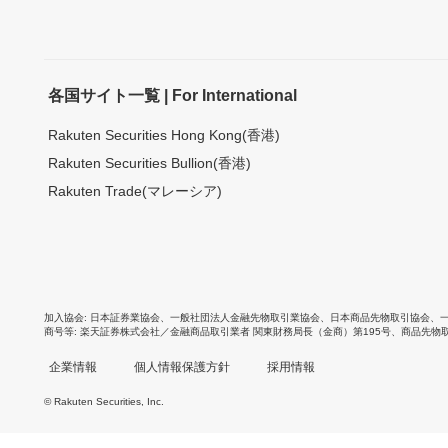
各国サイト一覧 | For International
Rakuten Securities Hong Kong(香港)
Rakuten Securities Bullion(香港)
Rakuten Trade(マレーシア)
加入協会
日本証券業協会
、
一般社団法人金融先物取引業協会
、
日本商品先物取引協会
、
商号等
楽天証券株式会社／金融商品取引業者 関東財務局長（金商）第195号、商品先物
企業情報
個人情報保護方針
採用情報
© Rakuten Securities, Inc.