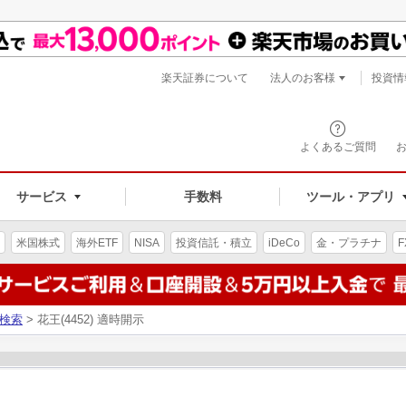
楽天証券について
法人のお客様
投資情
よくあるご質問
サービス
手数料
ツール・アプリ
米国株式
海外ETF
NISA
投資信託・積立
iDeCo
金・プラチナ
F
検索
> 花王(4452) 適時開示