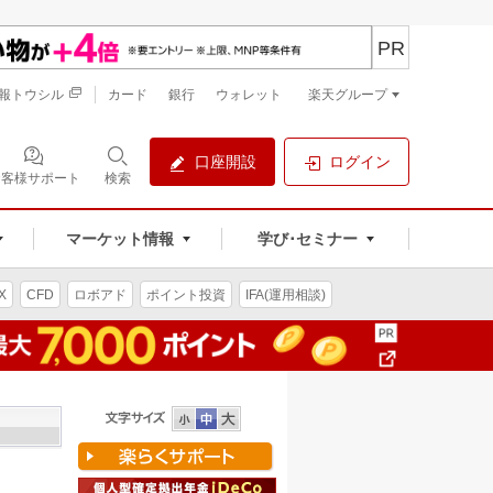
PR
報トウシル
カード
銀行
ウォレット
楽天グループ
口座開設
ログイン
お客様サポート
検索
マーケット情報
学び･セミナー
X
CFD
ロボアド
ポイント投資
IFA(運用相談)