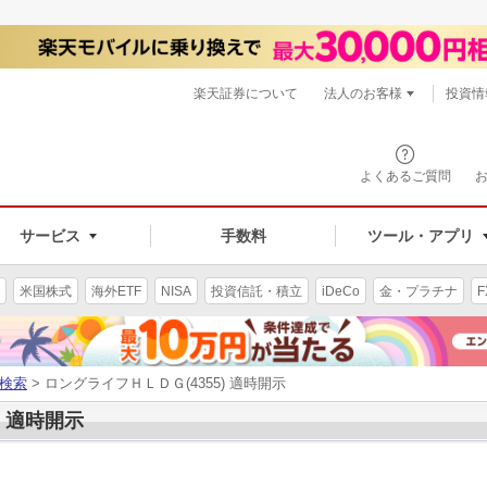
楽天証券について
法人のお客様
投資情
よくあるご質問
サービス
手数料
ツール・アプリ
米国株式
海外ETF
NISA
投資信託・積立
iDeCo
金・プラチナ
F
検索
> ロングライフＨＬＤＧ(4355) 適時開示
) 適時開示