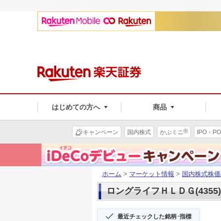
はじめての方へ
商品
®
キャンペーン
国内株式
かぶミニ
IPO・PO
ホーム
>
マーケット情報
>
国内株式株価
ロングライフＨＬＤＧ(4355
最近チェックした銘柄･指標