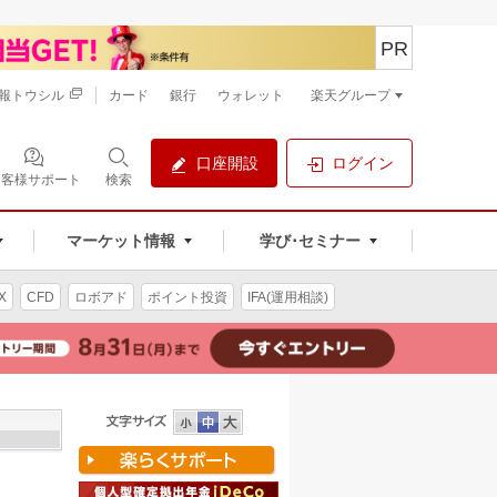
PR
報トウシル
カード
銀行
ウォレット
楽天グループ
口座開設
ログイン
お客様サポート
検索
マーケット情報
学び･セミナー
X
CFD
ロボアド
ポイント投資
IFA(運用相談)