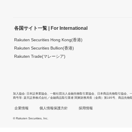
各国サイト一覧 | For International
Rakuten Securities Hong Kong(香港)
Rakuten Securities Bullion(香港)
Rakuten Trade(マレーシア)
加入協会
日本証券業協会
、
一般社団法人金融先物取引業協会
、
日本商品先物取引協会
、
商号等
楽天証券株式会社／金融商品取引業者 関東財務局長（金商）第195号、商品先物
企業情報
個人情報保護方針
採用情報
© Rakuten Securities, Inc.