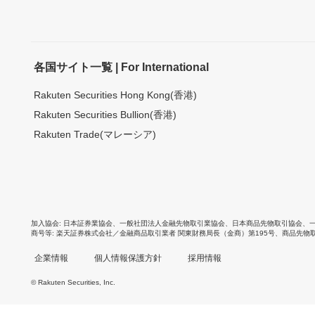
各国サイト一覧 | For International
Rakuten Securities Hong Kong(香港)
Rakuten Securities Bullion(香港)
Rakuten Trade(マレーシア)
加入協会
日本証券業協会
、
一般社団法人金融先物取引業協会
、
日本商品先物取引協会
、
商号等
楽天証券株式会社／金融商品取引業者 関東財務局長（金商）第195号、商品先物
企業情報
個人情報保護方針
採用情報
© Rakuten Securities, Inc.