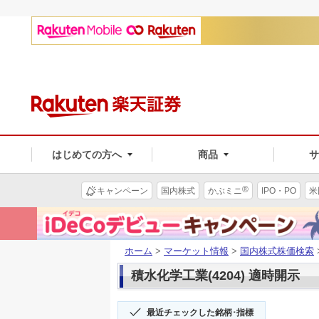
はじめての方へ
商品
®
キャンペーン
国内株式
かぶミニ
IPO・PO
米
ホーム
>
マーケット情報
>
国内株式株価検索
積水化学工業(4204) 適時開示
最近チェックした銘柄･指標