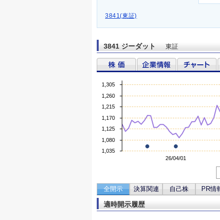
3841(東証)
3841 ジーダット
東証