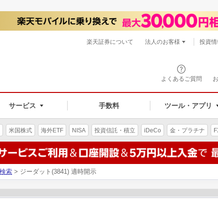
楽天証券について
法人のお客様
投資情
よくあるご質問
サービス
手数料
ツール・アプリ
米国株式
海外ETF
NISA
投資信託・積立
iDeCo
金・プラチナ
F
検索
> ジーダット(3841) 適時開示