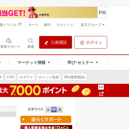
PR
報トウシル
カード
銀行
ウォレット
楽天グループ
口座開設
ログイン
お客様サポート
検索
マーケット情報
学び･セミナー
X
CFD
ロボアド
ポイント投資
IFA(運用相談)