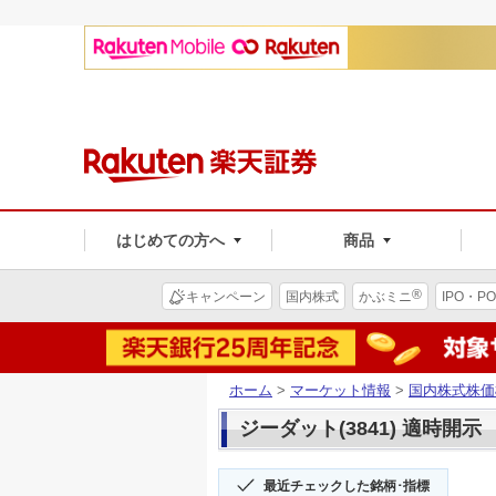
はじめての方へ
商品
®
キャンペーン
国内株式
かぶミニ
IPO・PO
ホーム
>
マーケット情報
>
国内株式株価
ジーダット(3841) 適時開示
最近チェックした銘柄･指標