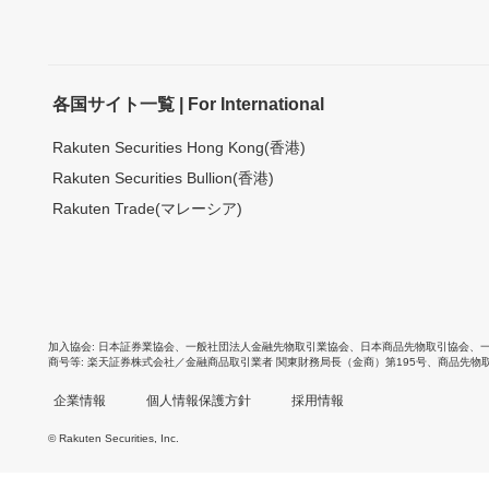
各国サイト一覧 | For International
Rakuten Securities Hong Kong(香港)
Rakuten Securities Bullion(香港)
Rakuten Trade(マレーシア)
加入協会
日本証券業協会
、
一般社団法人金融先物取引業協会
、
日本商品先物取引協会
、
商号等
楽天証券株式会社／金融商品取引業者 関東財務局長（金商）第195号、商品先物
企業情報
個人情報保護方針
採用情報
© Rakuten Securities, Inc.