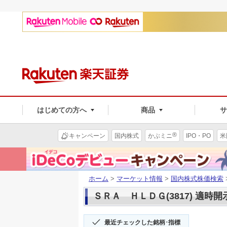
はじめての方へ
商品
®
キャンペーン
国内株式
かぶミニ
IPO・PO
米
ホーム
>
マーケット情報
>
国内株式株価検索
ＳＲＡ ＨＬＤＧ(3817) 適時開
最近チェックした銘柄･指標