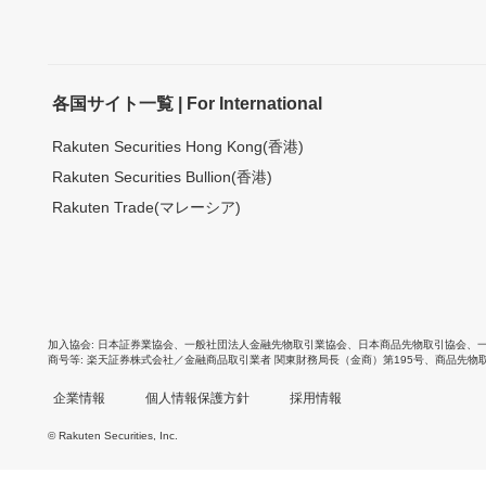
各国サイト一覧 | For International
Rakuten Securities Hong Kong(香港)
Rakuten Securities Bullion(香港)
Rakuten Trade(マレーシア)
加入協会
日本証券業協会
、
一般社団法人金融先物取引業協会
、
日本商品先物取引協会
、
商号等
楽天証券株式会社／金融商品取引業者 関東財務局長（金商）第195号、商品先物
企業情報
個人情報保護方針
採用情報
© Rakuten Securities, Inc.