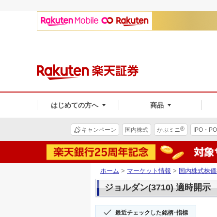
はじめての方へ
商品
®
キャンペーン
国内株式
かぶミニ
IPO・PO
ホーム
>
マーケット情報
>
国内株式株価
ジョルダン(3710) 適時開示
最近チェックした銘柄･指標