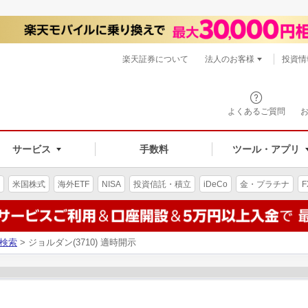
楽天証券について
法人のお客様
投資情
よくあるご質問
サービス
手数料
ツール・アプリ
米国株式
海外ETF
NISA
投資信託・積立
iDeCo
金・プラチナ
F
検索
> ジョルダン(3710) 適時開示