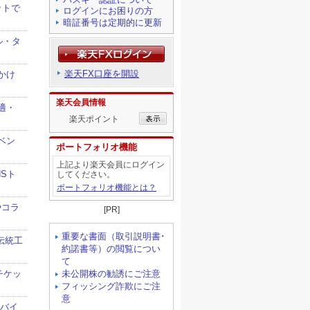
ログインにお困りの方
暗証番号は定期的に更新
楽天FX口座を開設
楽天会員情報
楽天ポイント
ポートフォリオ機能
上記より楽天会員にログイン
してください。
ポートフォリオ機能とは？
[PR]
重要な書面（取引説明書･
約諾書等）の閲覧につい
て
未公開株の勧誘にご注意
フィッシング詐欺にご注
意