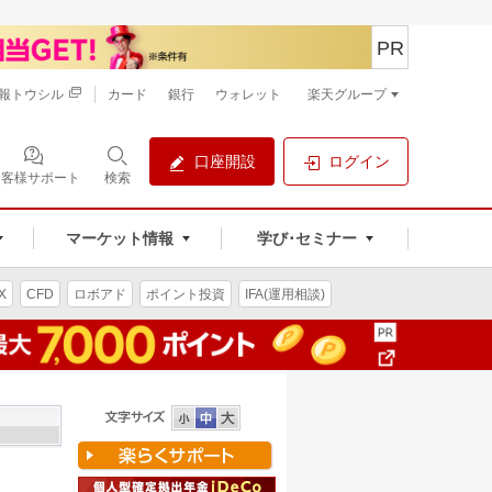
PR
報トウシル
カード
銀行
ウォレット
楽天グループ
口座開設
ログイン
お客様サポート
検索
マーケット情報
学び･セミナー
X
CFD
ロボアド
ポイント投資
IFA(運用相談)