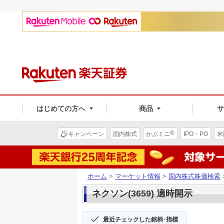
はじめての方へ
商品
®
キャンペーン
国内株式
かぶミニ
IPO・PO
米
ホーム
>
マーケット情報
>
国内株式株価検索
ネクソン(3659) 適時開示
最近チェックした銘柄･指標