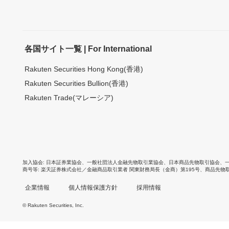
各国サイト一覧 | For International
Rakuten Securities Hong Kong(香港)
Rakuten Securities Bullion(香港)
Rakuten Trade(マレーシア)
加入協会
日本証券業協会
、
一般社団法人金融先物取引業協会
、
日本商品先物取引協会
、
商号等
楽天証券株式会社／金融商品取引業者 関東財務局長（金商）第195号、商品先物
企業情報
個人情報保護方針
採用情報
© Rakuten Securities, Inc.