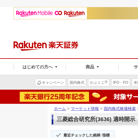
はじめての方へ
商品
®
キャンペーン
国内株式
かぶミニ
IPO・PO
米
ホーム
>
マーケット情報
>
国内株式株価検索
三菱総合研究所(3636) 適時開示
最近チェックした銘柄･指標