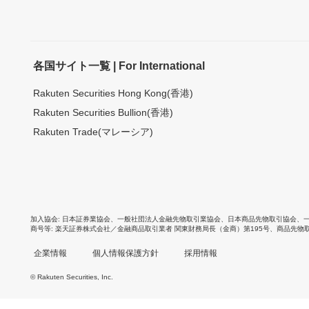
各国サイト一覧 | For International
Rakuten Securities Hong Kong(香港)
Rakuten Securities Bullion(香港)
Rakuten Trade(マレーシア)
加入協会
日本証券業協会
、
一般社団法人金融先物取引業協会
、
日本商品先物取引協会
、
商号等
楽天証券株式会社／金融商品取引業者 関東財務局長（金商）第195号、商品先物
企業情報
個人情報保護方針
採用情報
© Rakuten Securities, Inc.