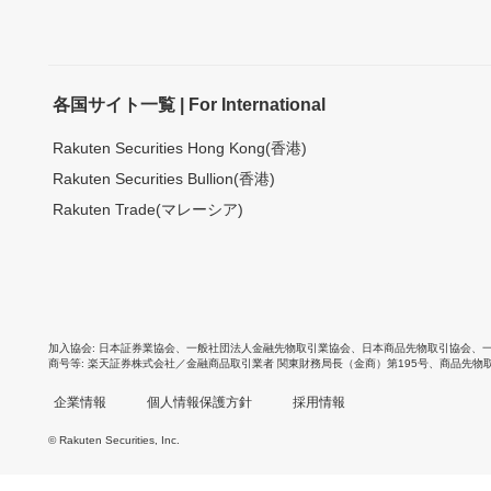
各国サイト一覧 | For International
Rakuten Securities Hong Kong(香港)
Rakuten Securities Bullion(香港)
Rakuten Trade(マレーシア)
加入協会
日本証券業協会
、
一般社団法人金融先物取引業協会
、
日本商品先物取引協会
、
商号等
楽天証券株式会社／金融商品取引業者 関東財務局長（金商）第195号、商品先物
企業情報
個人情報保護方針
採用情報
© Rakuten Securities, Inc.