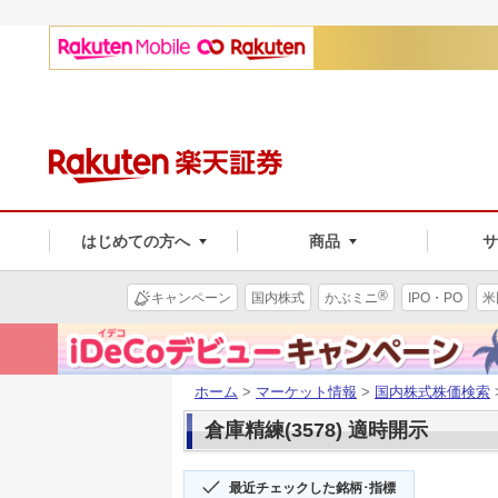
はじめての方へ
商品
®
キャンペーン
国内株式
かぶミニ
IPO・PO
米
ホーム
>
マーケット情報
>
国内株式株価検索
倉庫精練(3578) 適時開示
最近チェックした銘柄･指標