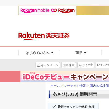
はじめての方へ
商品
®
キャンペーン
国内株式
かぶミニ
IPO・PO
ホーム
>
マーケット情報
>
国内株式株価
あさひ(3333) 適時開示
最近チェックした銘柄･指標