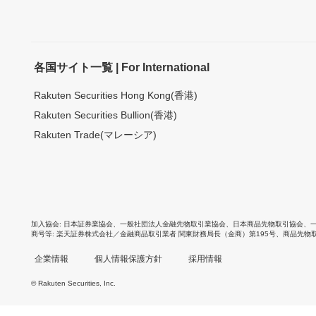
各国サイト一覧 | For International
Rakuten Securities Hong Kong(香港)
Rakuten Securities Bullion(香港)
Rakuten Trade(マレーシア)
加入協会
日本証券業協会
、
一般社団法人金融先物取引業協会
、
日本商品先物取引協会
、
商号等
楽天証券株式会社／金融商品取引業者 関東財務局長（金商）第195号、商品先物
企業情報
個人情報保護方針
採用情報
© Rakuten Securities, Inc.