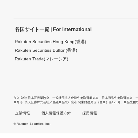
各国サイト一覧 | For International
Rakuten Securities Hong Kong(香港)
Rakuten Securities Bullion(香港)
Rakuten Trade(マレーシア)
加入協会
日本証券業協会
、
一般社団法人金融先物取引業協会
、
日本商品先物取引協会
、
商号等
楽天証券株式会社／金融商品取引業者 関東財務局長（金商）第195号、商品先物
企業情報
個人情報保護方針
採用情報
© Rakuten Securities, Inc.