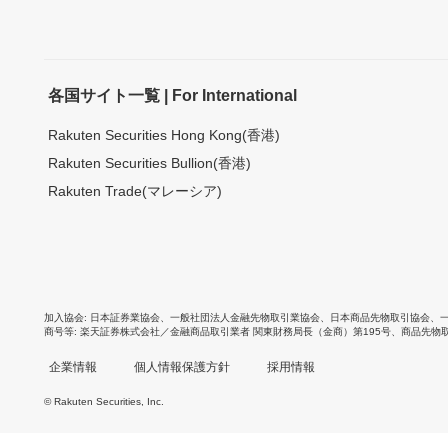
各国サイト一覧 | For International
Rakuten Securities Hong Kong(香港)
Rakuten Securities Bullion(香港)
Rakuten Trade(マレーシア)
加入協会
日本証券業協会
、
一般社団法人金融先物取引業協会
、
日本商品先物取引協会
、
商号等
楽天証券株式会社／金融商品取引業者 関東財務局長（金商）第195号、商品先物
企業情報
個人情報保護方針
採用情報
© Rakuten Securities, Inc.