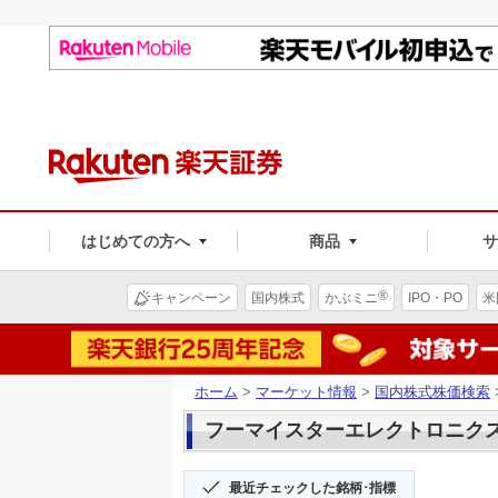
はじめての方へ
商品
®
キャンペーン
国内株式
かぶミニ
IPO・PO
米
ホーム
>
マーケット情報
>
国内株式株価検索
フーマイスターエレクトロニクス(3
最近チェックした銘柄･指標