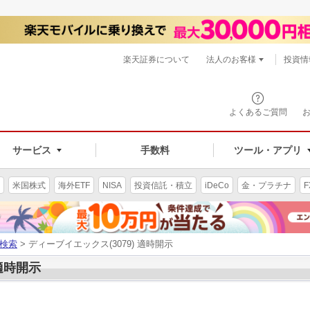
楽天証券について
法人のお客様
投資情
よくあるご質問
サービス
手数料
ツール・アプリ
米国株式
海外ETF
NISA
投資信託・積立
iDeCo
金・プラチナ
F
検索
> ディーブイエックス(3079) 適時開示
 適時開示