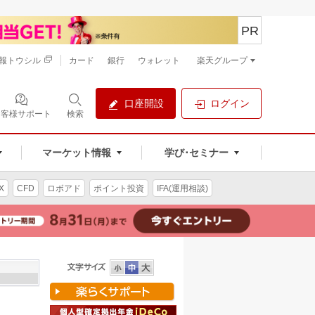
PR
報トウシル
カード
銀行
ウォレット
楽天グループ
口座開設
ログイン
お客様サポート
検索
マーケット情報
学び･セミナー
X
CFD
ロボアド
ポイント投資
IFA(運用相談)