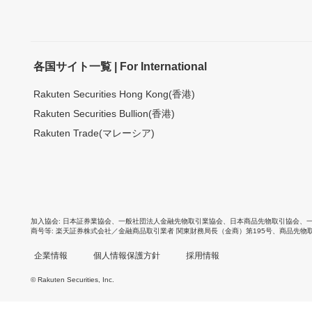
各国サイト一覧 | For International
Rakuten Securities Hong Kong(香港)
Rakuten Securities Bullion(香港)
Rakuten Trade(マレーシア)
加入協会
日本証券業協会
、
一般社団法人金融先物取引業協会
、
日本商品先物取引協会
、
商号等
楽天証券株式会社／金融商品取引業者 関東財務局長（金商）第195号、商品先物
企業情報
個人情報保護方針
採用情報
© Rakuten Securities, Inc.