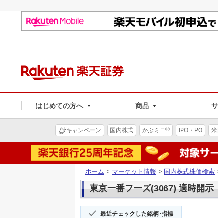
はじめての方へ
商品
®
キャンペーン
国内株式
かぶミニ
IPO・PO
米
ホーム
>
マーケット情報
>
国内株式株価検索
東京一番フーズ(3067) 適時開示
最近チェックした銘柄･指標