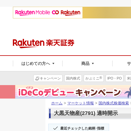
はじめての方へ
商品
®
キャンペーン
国内株式
かぶミニ
IPO・PO
米
ホーム
>
マーケット情報
>
国内株式株価検索
大黒天物産(2791) 適時開示
最近チェックした銘柄･指標