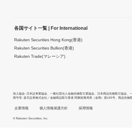
各国サイト一覧 | For International
Rakuten Securities Hong Kong(香港)
Rakuten Securities Bullion(香港)
Rakuten Trade(マレーシア)
加入協会
日本証券業協会
、
一般社団法人金融先物取引業協会
、
日本商品先物取引協会
、
商号等
楽天証券株式会社／金融商品取引業者 関東財務局長（金商）第195号、商品先物
企業情報
個人情報保護方針
採用情報
© Rakuten Securities, Inc.