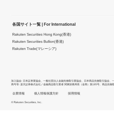
各国サイト一覧 | For International
Rakuten Securities Hong Kong(香港)
Rakuten Securities Bullion(香港)
Rakuten Trade(マレーシア)
加入協会
日本証券業協会
、
一般社団法人金融先物取引業協会
、
日本商品先物取引協会
、
商号等
楽天証券株式会社／金融商品取引業者 関東財務局長（金商）第195号、商品先物
企業情報
個人情報保護方針
採用情報
© Rakuten Securities, Inc.