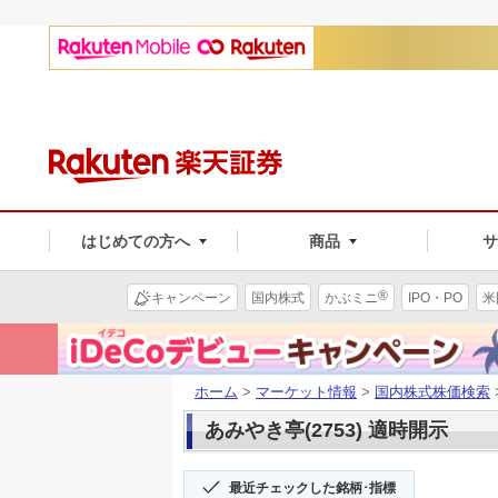
はじめての方へ
商品
®
キャンペーン
国内株式
かぶミニ
IPO・PO
米
ホーム
>
マーケット情報
>
国内株式株価検索
あみやき亭(2753) 適時開示
最近チェックした銘柄･指標