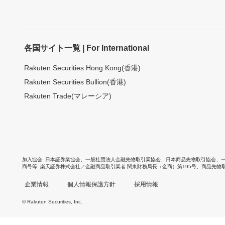
各国サイト一覧 | For International
Rakuten Securities Hong Kong(香港)
Rakuten Securities Bullion(香港)
Rakuten Trade(マレーシア)
加入協会
日本証券業協会
、
一般社団法人金融先物取引業協会
、
日本商品先物取引協会
、
商号等
楽天証券株式会社／金融商品取引業者 関東財務局長（金商）第195号、商品先物
企業情報
個人情報保護方針
採用情報
© Rakuten Securities, Inc.