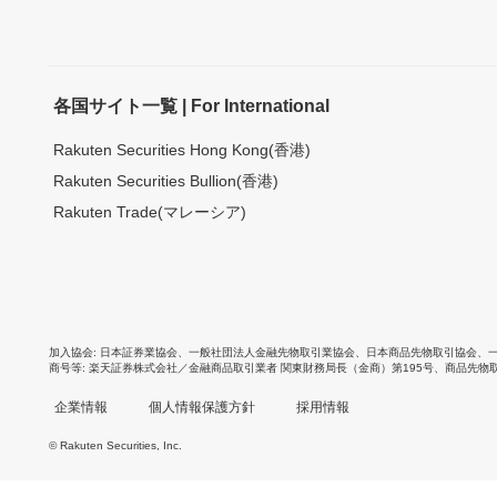
各国サイト一覧 | For International
Rakuten Securities Hong Kong(香港)
Rakuten Securities Bullion(香港)
Rakuten Trade(マレーシア)
加入協会
日本証券業協会
、
一般社団法人金融先物取引業協会
、
日本商品先物取引協会
、
商号等
楽天証券株式会社／金融商品取引業者 関東財務局長（金商）第195号、商品先物
企業情報
個人情報保護方針
採用情報
© Rakuten Securities, Inc.