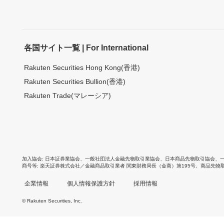
各国サイト一覧 | For International
Rakuten Securities Hong Kong(香港)
Rakuten Securities Bullion(香港)
Rakuten Trade(マレーシア)
加入協会
日本証券業協会
、
一般社団法人金融先物取引業協会
、
日本商品先物取引協会
、
商号等
楽天証券株式会社／金融商品取引業者 関東財務局長（金商）第195号、商品先物
企業情報
個人情報保護方針
採用情報
© Rakuten Securities, Inc.