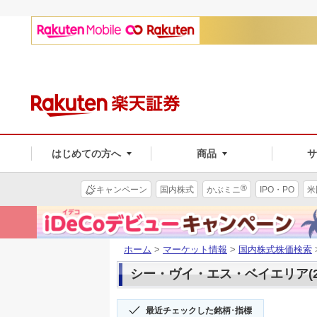
はじめての方へ
商品
®
キャンペーン
国内株式
かぶミニ
IPO・PO
米
ホーム
>
マーケット情報
>
国内株式株価検索
シー・ヴイ・エス・ベイエリア(26
最近チェックした銘柄･指標