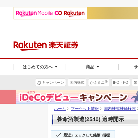
はじめての方へ
商品
®
キャンペーン
国内株式
かぶミニ
IPO・PO
米
ホーム
>
マーケット情報
>
国内株式株価検索
養命酒製造(2540) 適時開示
最近チェックした銘柄･指標