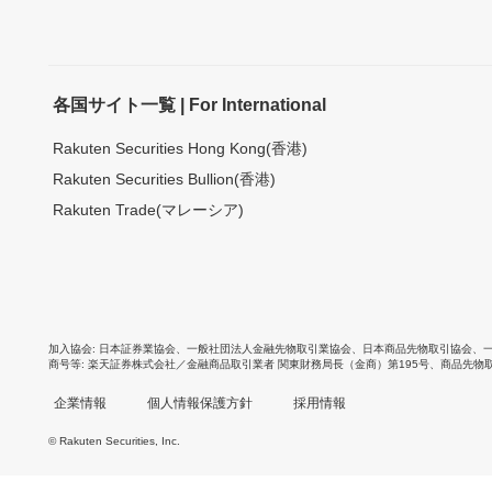
各国サイト一覧 | For International
Rakuten Securities Hong Kong(香港)
Rakuten Securities Bullion(香港)
Rakuten Trade(マレーシア)
加入協会
日本証券業協会
、
一般社団法人金融先物取引業協会
、
日本商品先物取引協会
、
商号等
楽天証券株式会社／金融商品取引業者 関東財務局長（金商）第195号、商品先物
企業情報
個人情報保護方針
採用情報
© Rakuten Securities, Inc.